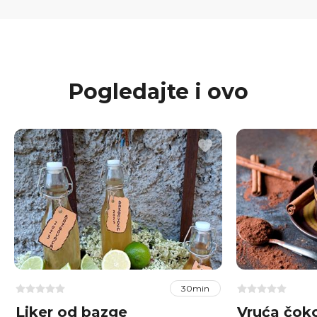
Pogledajte i ovo
30min
Liker od bazge
Vruća čok