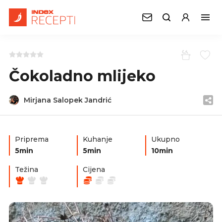
Čokoladno mlijeko
Mirjana Salopek Jandrić
Priprema
Kuhanje
Ukupno
5min
5min
10min
Težina
Cijena