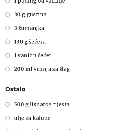
1
puding od vanilije
30 g
gustina
3
žumanjka
130 g
šećera
1
vanilin šećer
200 ml
vrhnja za šlag
Ostalo
500 g
lisnatog tijesta
ulje za kalupe