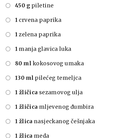
450 g
piletine
1
crvena paprika
1
zelena paprika
1
manja glavica luka
80 ml
kokosovog umaka
130 ml
pilećeg temeljca
1 žličica
sezamovog ulja
1 žličica
mljevenog đumbira
1 žlica
nasjeckanog češnjaka
1 žlica
meda