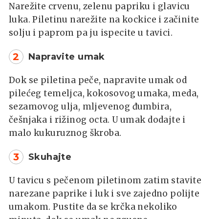
Narežite crvenu, zelenu papriku i glavicu
luka. Piletinu narežite na kockice i začinite
solju i paprom pa ju ispecite u tavici.
2
Napravite umak
Dok se piletina peče, napravite umak od
pilećeg temeljca, kokosovog umaka, meda,
sezamovog ulja, mljevenog đumbira,
češnjaka i rižinog octa. U umak dodajte i
malo kukuruznog škroba.
3
Skuhajte
U tavicu s pečenom piletinom zatim stavite
narezane paprike i luk i sve zajedno polijte
umakom. Pustite da se krčka nekoliko