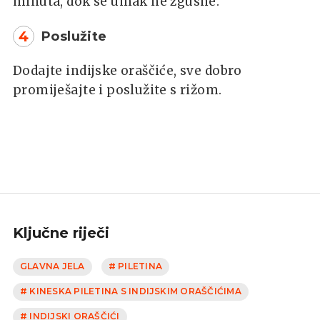
minuta, dok se umak ne zgusne.
4
Poslužite
Dodajte indijske oraščiće, sve dobro
promiješajte i poslužite s rižom.
Ključne riječi
GLAVNA JELA
# PILETINA
# KINESKA PILETINA S INDIJSKIM ORAŠČIĆIMA
# INDIJSKI ORAŠČIĆI