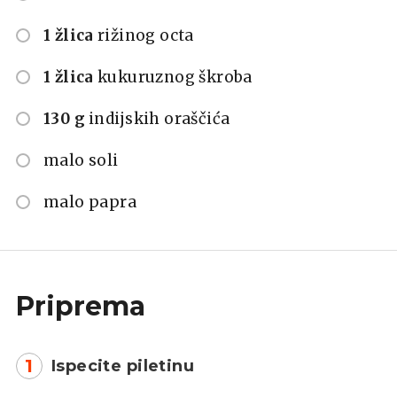
1 žlica
rižinog octa
1 žlica
kukuruznog škroba
130 g
indijskih oraščića
malo soli
malo papra
Priprema
1
Ispecite piletinu