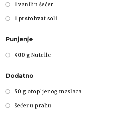
1
vanilin šećer
1 prstohvat
soli
Punjenje
400 g
Nutelle
Dodatno
50 g
otopljenog maslaca
šećer u prahu