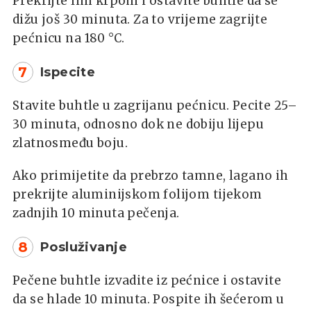
Prekrijte lim krpom i ostavite buhtle da se
dižu još 30 minuta. Za to vrijeme zagrijte
pećnicu na 180 °C.
7
Ispecite
Stavite buhtle u zagrijanu pećnicu. Pecite 25–
30 minuta, odnosno dok ne dobiju lijepu
zlatnosmeđu boju.
Ako primijetite da prebrzo tamne, lagano ih
prekrijte aluminijskom folijom tijekom
zadnjih 10 minuta pečenja.
8
Posluživanje
Pečene buhtle izvadite iz pećnice i ostavite
da se hlade 10 minuta. Pospite ih šećerom u