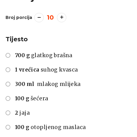
10
Broj porcija
Tijesto
700 g
glatkog brašna
1 vrećica
suhog kvasca
300 ml
mlakog mlijeka
100 g
šećera
2
jaja
100 g
otopljenog maslaca