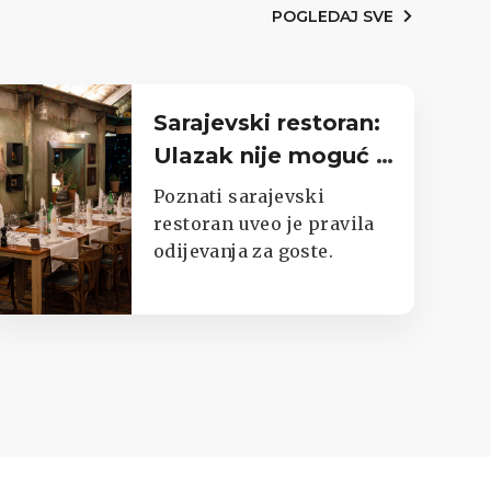
POGLEDAJ SVE
Sarajevski restoran:
Ulazak nije moguć u
trenirkama,
Poznati sarajevski
potkošuljama i
restoran uveo je pravila
odijevanja za goste.
japankama