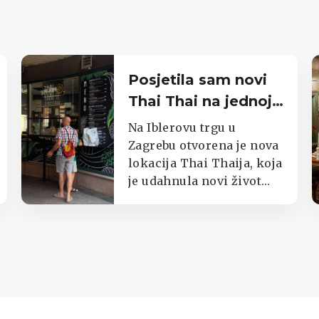
Posjetila sam novi
Thai Thai na jednoj
od najprometnijih
Na Iblerovu trgu u
zagrebačkih
Zagrebu otvorena je nova
lokacija Thai Thaija, koja
lokacija
je udahnula novi život
jednom od najpoznatijih
zagrebačkih kioska s
tajlandskom hranom.