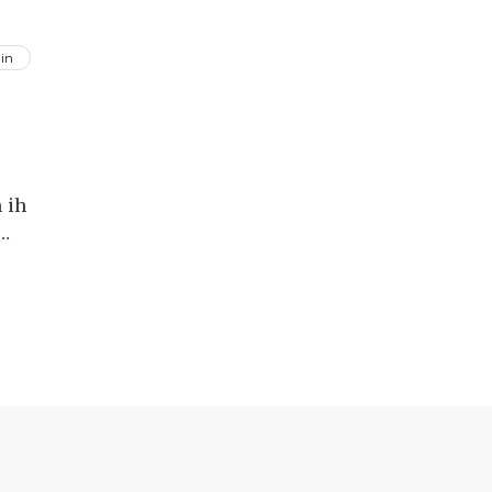
in
 ih