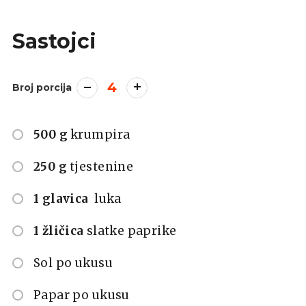
Sastojci
4
Broj porcija
500 g
krumpira
250 g
tjestenine
1 glavica
luka
1 žličica
slatke paprike
Sol po ukusu
Papar po ukusu