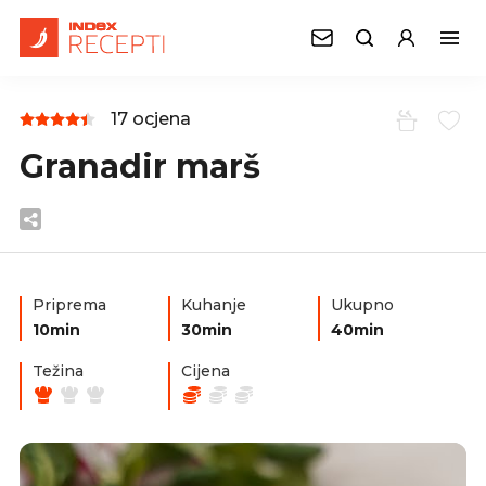
17 ocjena
Granadir marš
Priprema
Kuhanje
Ukupno
10min
30min
40min
Težina
Cijena