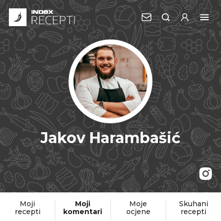
Jakov Harambašić
Moji
Moji
Moje
Skuhani
recepti
komentari
ocjene
recepti