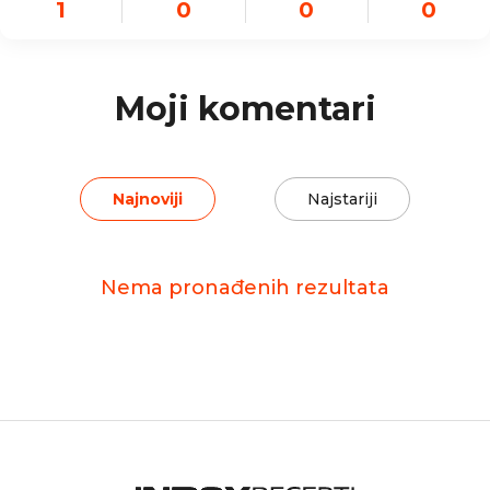
1
0
0
0
Moji komentari
Najnoviji
Najstariji
Nema pronađenih rezultata