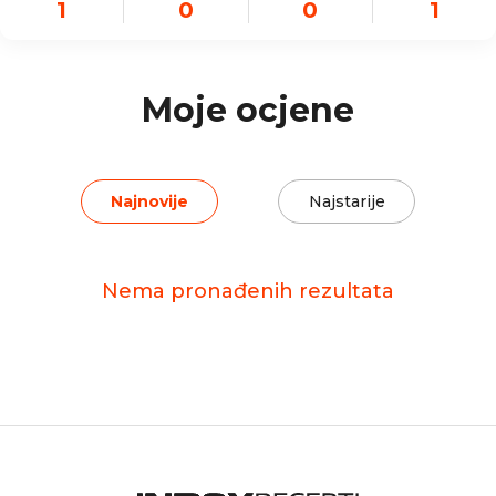
1
0
0
1
Moje ocjene
Najnovije
Najstarije
Nema pronađenih rezultata