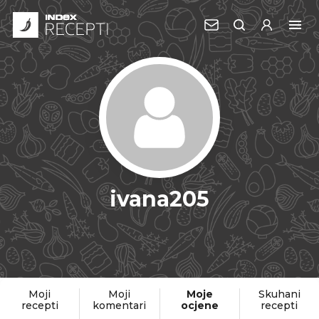
ivana205
Moji
Moji
Moje
Skuhani
recepti
komentari
ocjene
recepti