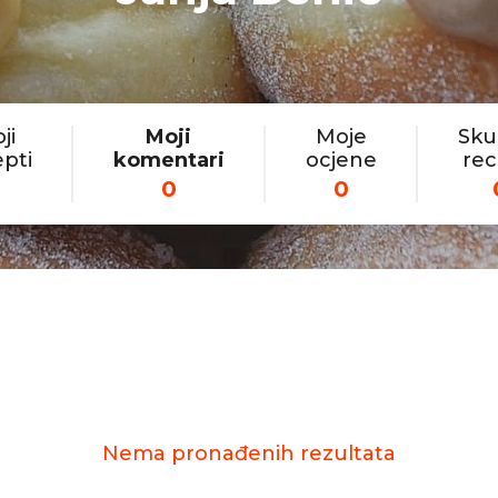
ji
Moji
Moje
Sku
pti
komentari
ocjene
rec
2
0
0
Nema pronađenih rezultata