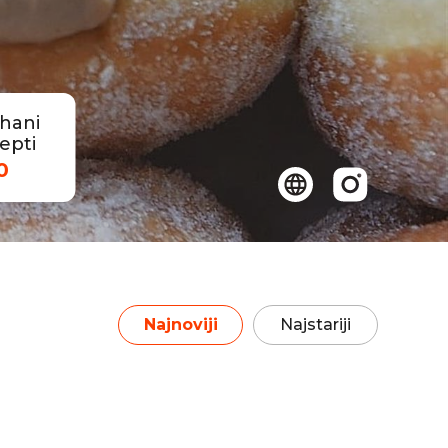
hani
epti
0
Najnoviji
Najstariji