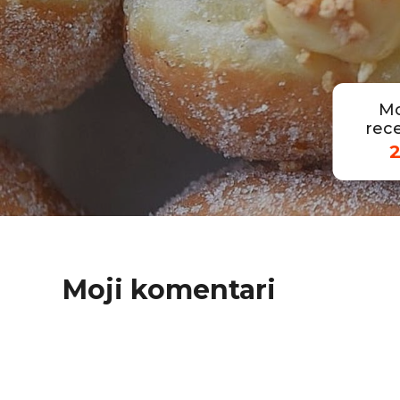
Mo
rece
Moji komentari