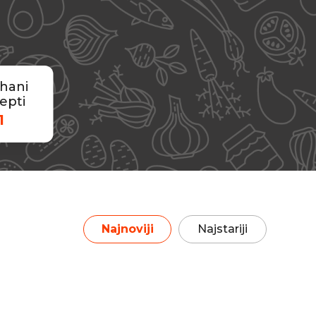
hani
epti
1
Najnoviji
Najstariji