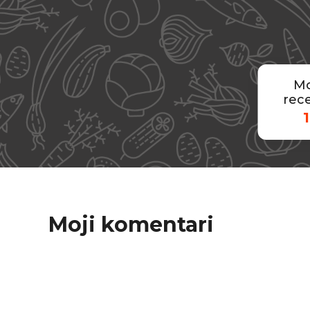
Mo
rece
1
Moji komentari