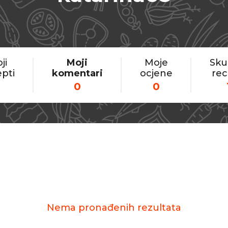
ji
Moji
Moje
Sku
pti
komentari
ocjene
rec
0
0
Nema pronađenih rezultata