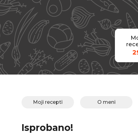
Mo
rece
2
Moji recepti
O meni
Isprobano!