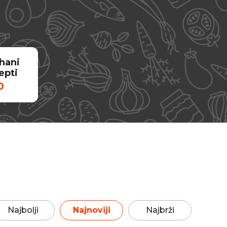
hani
epti
0
Najbolji
Najnoviji
Najbrži