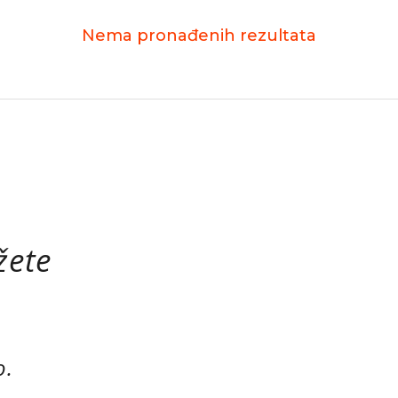
Nema pronađenih rezultata
žete
o.