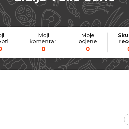
ji
Moji
Moje
Sku
pti
komentari
ocjene
rec
9
0
0