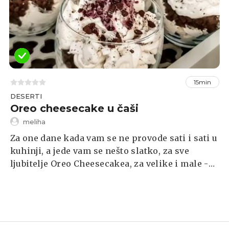
15min
DESERTI
Oreo cheesecake u čaši
meliha
Za one dane kada vam se ne provode sati i sati u
kuhinji, a jede vam se nešto slatko, za sve
ljubitelje Oreo Cheesecakea, za velike i male -
jedan brzinski recept za prefini desert u čaši.