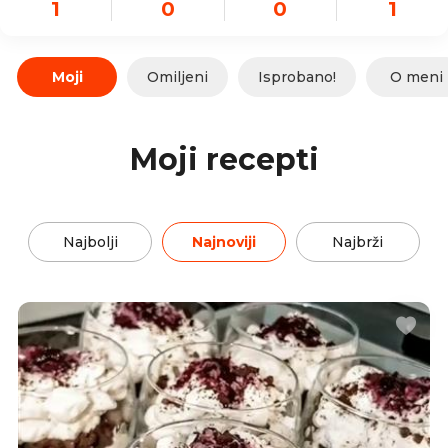
1
0
0
1
Moji
Omiljeni
Isprobano!
O meni
Moji recepti
Najbolji
Najnoviji
Najbrži