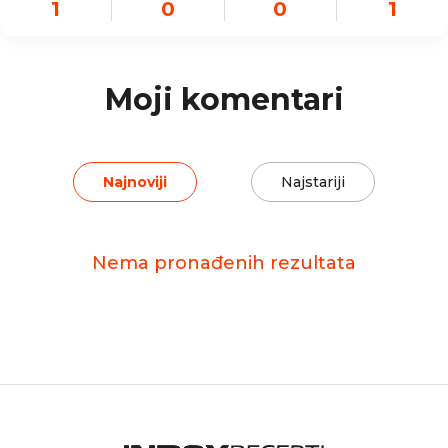
1
0
0
1
Moji komentari
Najnoviji
Najstariji
Nema pronađenih rezultata