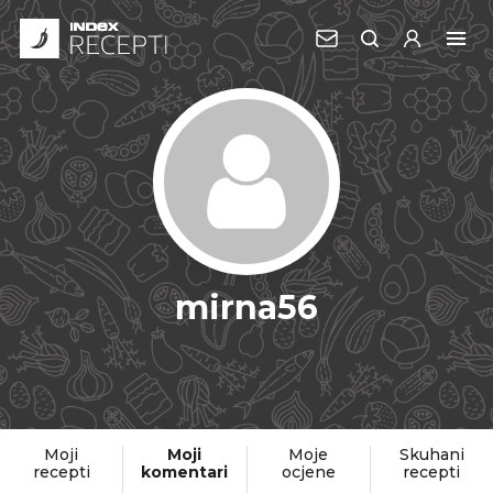
mirna56
Moji
Moji
Moje
Skuhani
recepti
komentari
ocjene
recepti