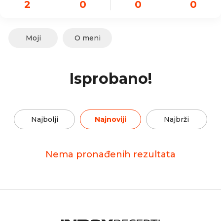
2
0
0
0
Moji
O meni
Isprobano!
Najbolji
Najnoviji
Najbrži
Nema pronađenih rezultata