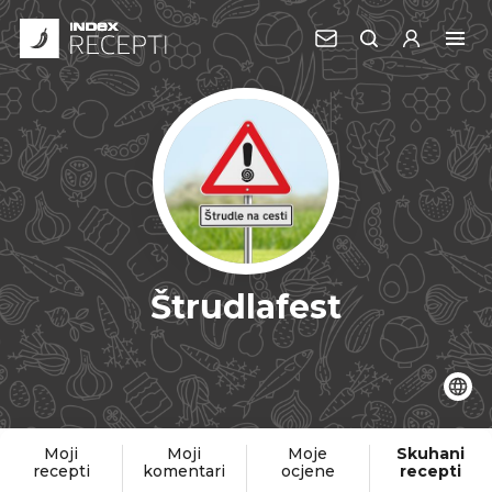
Štrudlafest
Moji
Moji
Moje
Skuhani
recepti
komentari
ocjene
recepti