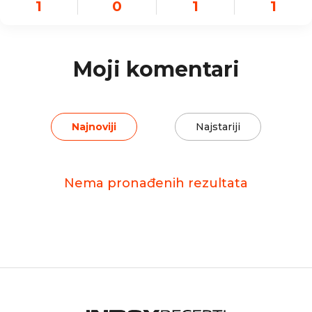
1
0
1
1
Moji komentari
Najnoviji
Najstariji
Nema pronađenih rezultata