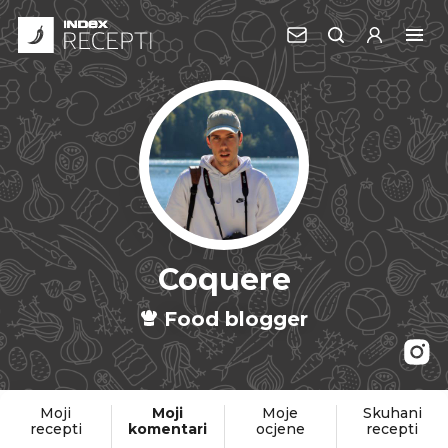
Coquere
Food blogger
Moji
Moji
Moje
Skuhani
recepti
komentari
ocjene
recepti