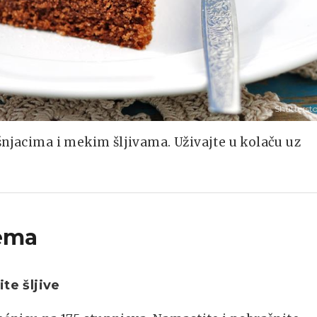
Shutterst
šnjacima i mekim šljivama. Uživajte u kolaču uz
ema
ite šljive