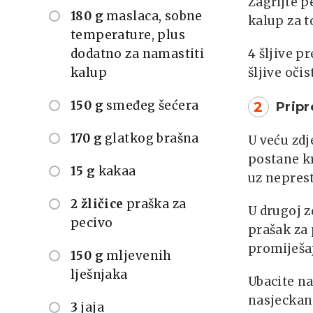
Zagrijte p
180 g
maslaca, sobne
kalup za t
temperature, plus
dodatno za namastiti
4 šljive p
kalup
šljive oči
150 g
smeđeg šećera
2
Prip
170 g
glatkog brašna
U veću zdj
postane kr
15 g
kakaa
uz nepres
2 žličice
praška za
U drugoj z
pecivo
prašak za 
promiješaj
150 g
mljevenih
lješnjaka
Ubacite na
nasjeckan
3
jaja