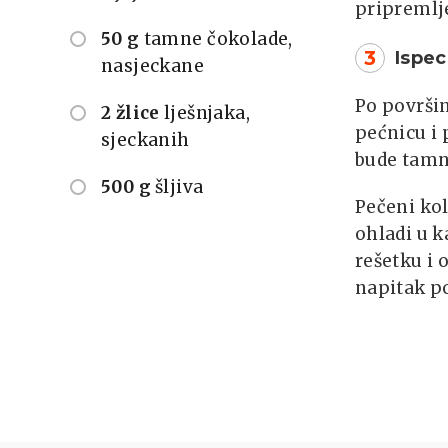
pripremlj
50 g
tamne čokolade,
3
Ispec
nasjeckane
Po površin
2 žlice
lješnjaka,
pećnicu i 
sjeckanih
bude tamne
500 g
šljiva
Pečeni kol
ohladi u k
rešetku i 
napitak po