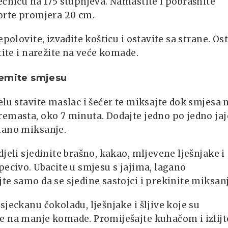
ećnicu na 175 stupnjeva. Namastite i pobrašnite
orte promjera 20 cm.
repolovite, izvadite košticu i ostavite sa strane. Os
stite i narežite na veće komade.
remite smjesu
elu stavite maslac i šećer te miksajte dok smjesa 
emasta, oko 7 minuta. Dodajte jedno po jedno jaj
tano miksanje.
djeli sjedinite brašno, kakao, mljevene lješnjake i
pecivo. Ubacite u smjesu s jajima, lagano
te samo da se sjedine sastojci i prekinite miksanj
sjeckanu čokoladu, lješnjake i šljive koje su
e na manje komade. Promiješajte kuhačom i izlijt