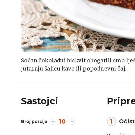
Sočan čokoladni biskvit obogatili smo lje
jutarnju šalicu kave ili popodnevni čaj.
Sastojci
Pripr
10
1
Očist
Broj porcija