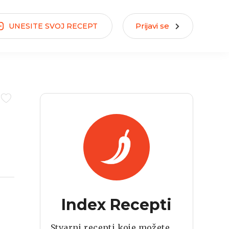
Prijavi se
UNESITE
SVOJ
RECEPT
Index Recepti
Stvarni recepti koje možete