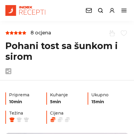
8 ocjena
Pohani tost sa šunkom i
sirom
Priprema
Kuhanje
Ukupno
10min
5min
15min
Težina
Cijena