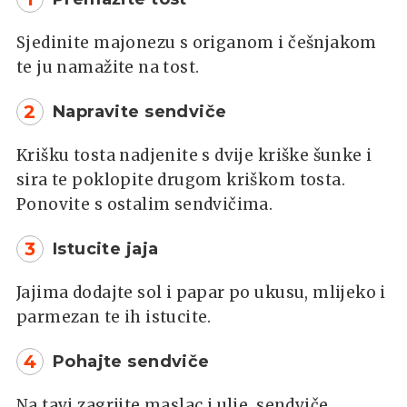
Sjedinite majonezu s origanom i češnjakom
te ju namažite na tost.
2
Napravite sendviče
Krišku tosta nadjenite s dvije kriške šunke i
sira te poklopite drugom kriškom tosta.
Ponovite s ostalim sendvičima.
3
Istucite jaja
Jajima dodajte sol i papar po ukusu, mlijeko i
parmezan te ih istucite.
4
Pohajte sendviče
Na tavi zagrijte maslac i ulje, sendviče