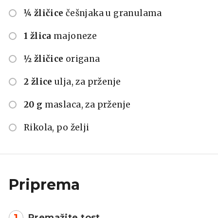
¼ žličice
češnjaka u granulama
1 žlica
majoneze
½ žličice
origana
2 žlice
ulja, za prženje
20 g
maslaca, za prženje
Rikola, po želji
Priprema
1
Premažite tost