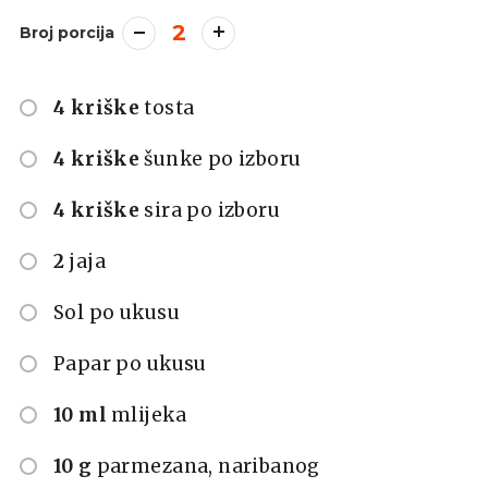
2
Broj porcija
4 kriške
tosta
4 kriške
šunke po izboru
4 kriške
sira po izboru
2
jaja
Sol po ukusu
Papar po ukusu
10 ml
mlijeka
10 g
parmezana, naribanog