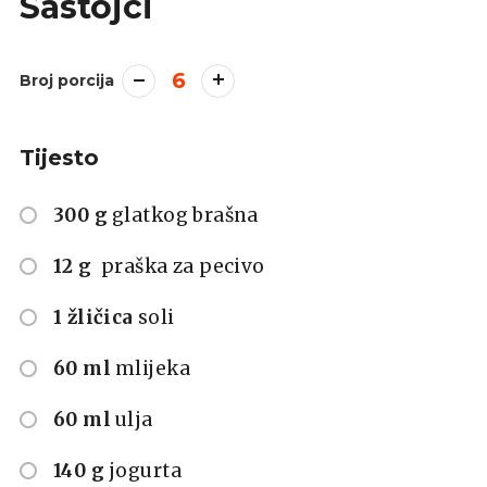
Sastojci
6
Broj porcija
Tijesto
300 g
glatkog brašna
12 g
praška za pecivo
1 žličica
soli
60 ml
mlijeka
60 ml
ulja
140 g
jogurta