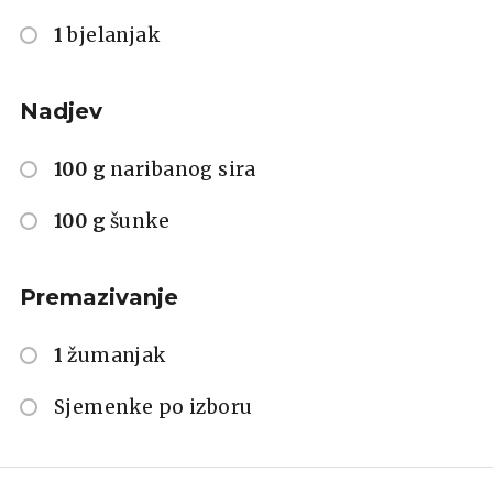
1
bjelanjak
Nadjev
100 g
naribanog sira
100 g
šunke
Premazivanje
1
žumanjak
Sjemenke po izboru