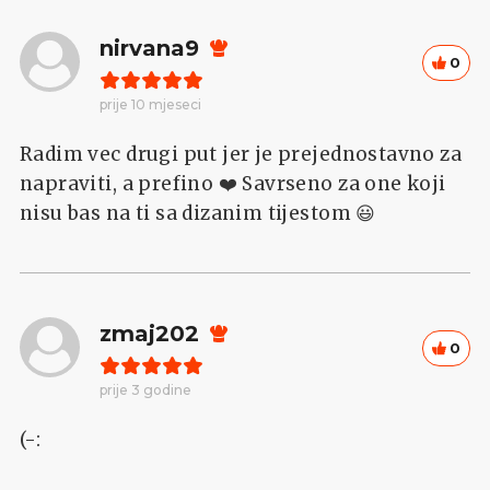
nirvana9
0
prije 10 mjeseci
Radim vec drugi put jer je prejednostavno za
napraviti, a prefino ❤️ Savrseno za one koji
nisu bas na ti sa dizanim tijestom 😃
zmaj202
0
prije 3 godine
(-: