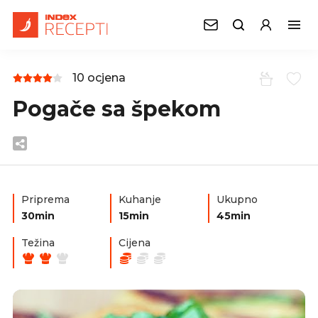
10 ocjena
Pogače sa špekom
Priprema
Kuhanje
Ukupno
30min
15min
45min
Težina
Cijena