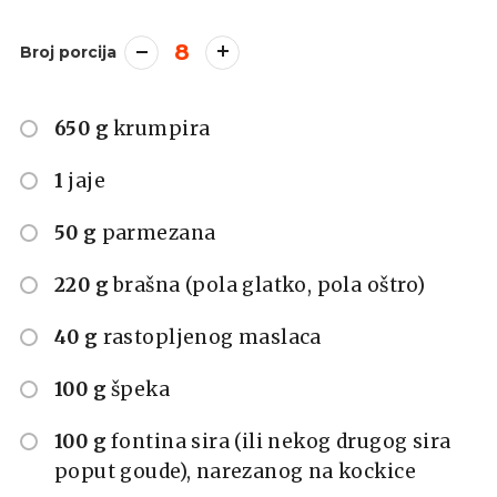
8
Broj porcija
650 g
krumpira
1
jaje
50 g
parmezana
220 g
brašna (pola glatko, pola oštro)
40 g
rastopljenog maslaca
100 g
špeka
100 g
fontina sira (ili nekog drugog sira
poput goude), narezanog na kockice