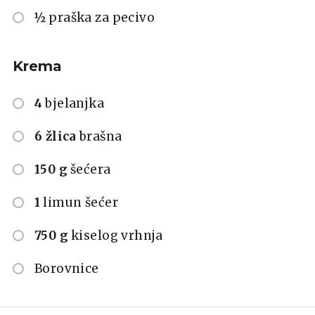
½
praška za pecivo
Krema
4
bjelanjka
6 žlica
brašna
150 g
šećera
1
limun šećer
750 g
kiselog vrhnja
Borovnice