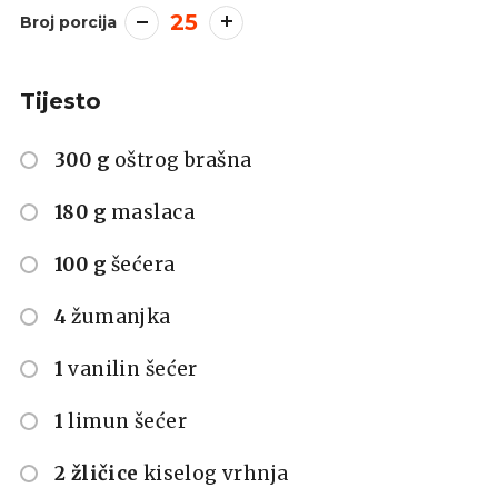
25
Broj porcija
Tijesto
300 g
oštrog brašna
180 g
maslaca
100 g
šećera
4
žumanjka
1
vanilin šećer
1
limun šećer
2 žličice
kiselog vrhnja