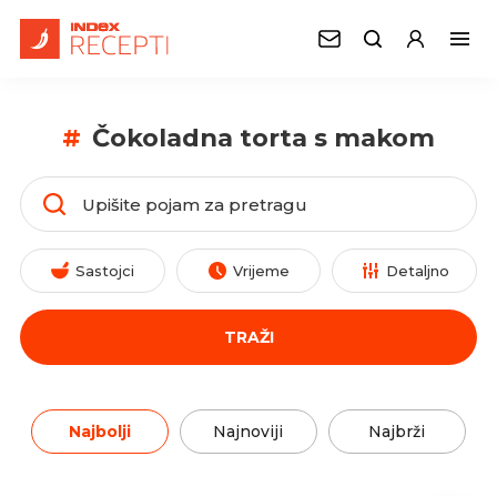
#
Čokoladna torta s makom
Sastojci
Vrijeme
Detaljno
TRAŽI
Najbolji
Najnoviji
Najbrži