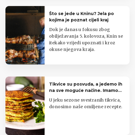
Što se jede u Kninu? Jela po
kojima je poznat cijeli kraj
Dok je danas u fokusu zbog
obilježavanja 5. kolovoza, Knin se
itekako vrijedi upoznati i kroz
okuse njegova kraja.
Tikvice su posvuda, a jedemo ih
na sve moguće načine. Imamo
top listu
U jeku sezone svestranih tikvica,
donosimo naše omiljene recepte.