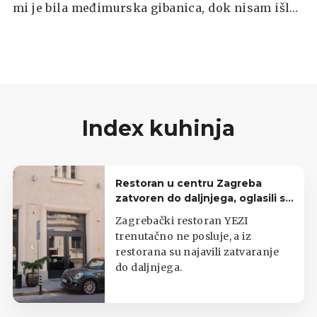
mi je bila međimurska gibanica, dok nisam išla
kemijati i došla do ovog prefinog deserta.
Toliko sočan, a tek u kombinaciji s jagodom i
čokoladom. 😍😋 Spremajte recept.
Index kuhinja
Restoran u centru Zagreba
zatvoren do daljnjega, oglasili se
iz lokala
Zagrebački restoran YEZI
trenutačno ne posluje, a iz
restorana su najavili zatvaranje
do daljnjega.