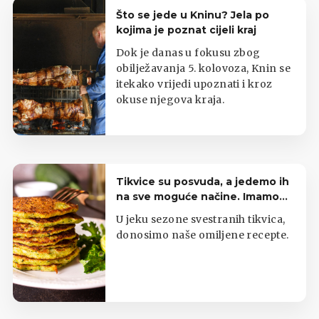
Što se jede u Kninu? Jela po
kojima je poznat cijeli kraj
Dok je danas u fokusu zbog
obilježavanja 5. kolovoza, Knin se
itekako vrijedi upoznati i kroz
okuse njegova kraja.
Tikvice su posvuda, a jedemo ih
na sve moguće načine. Imamo
top listu
U jeku sezone svestranih tikvica,
donosimo naše omiljene recepte.