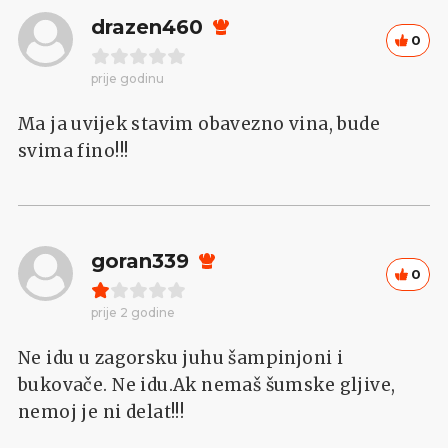
drazen460
0
prije godinu
Ma ja uvijek stavim obavezno vina, bude
svima fino!!!
goran339
0
prije 2 godine
Ne idu u zagorsku juhu šampinjoni i
bukovače. Ne idu.Ak nemaš šumske gljive,
nemoj je ni delat!!!