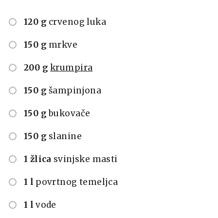
120 g
crvenog luka
150 g
mrkve
200 g
krumpira
150 g
šampinjona
150 g
bukovače
150 g
slanine
1 žlica
svinjske masti
1 l
povrtnog temeljca
1 l
vode