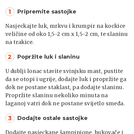
1
Pripremite sastojke
Nasjeckajte luk, mrkvu i krumpir na kockice
veličine od oko 1,5-2 cm x 1,5-2 cm, te slaninu
na trakice.
2
Popržite luk i slaninu
U dublji lonac stavite svinjsku mast, pustite
da se otopi i ugrije, dodajte luk i propržite ga
dok ne postane staklast, pa dodajte slaninu.
Propržite slaninu nekoliko minuta na
laganoj vatri dok ne postane svijetlo smeđa.
3
Dodajte ostale sastojke
Dodajte nasjeckane šampinjone, bukovače i