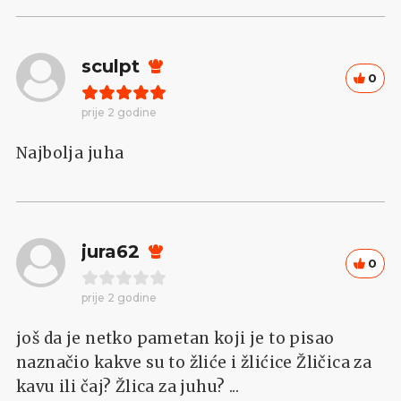
sculpt
0
prije 2 godine
Najbolja juha
jura62
0
prije 2 godine
još da je netko pametan koji je to pisao
naznačio kakve su to žliće i žlićice Žličica za
kavu ili čaj? Žlica za juhu? ...