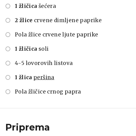
1 žličica
šećera
2 žlice
crvene dimljene paprike
Pola žlice crvene ljute paprike
1 žličica
soli
4-5 lovorovih listova
1 žlica
peršina
Pola žličice crnog papra
Priprema