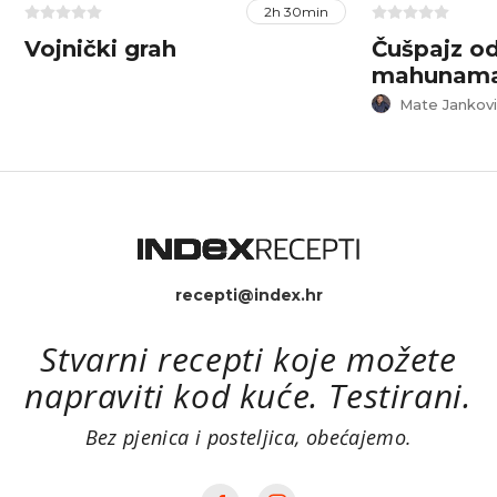
2h 30min
Vojnički grah
Čušpajz od
mahunama 
Mate Jankovi
recepti@index.hr
Stvarni recepti koje možete
napraviti kod kuće. Testirani.
Bez pjenica i posteljica, obećajemo.