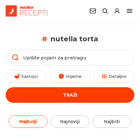
#
nutella torta
Sastojci
Vrijeme
Detaljno
TRAŽI
Najbolji
Najnoviji
Najbrži