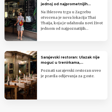
jednoj od najprometnijih
zagrebačkih lokacija
Na Iblerovu trgu u Zagrebu
otvorena je nova lokacija Thai
Thaija, koja je udahnula novi život
jednom od najpoznatijih
zagrebačkih kioska s tajlandskom
hranom.
Sarajevski restoran: Ulazak nije
moguć u trenirkama,
potkošuljama i japankama
Poznati sarajevski restoran uveo
je pravila odijevanja za goste.