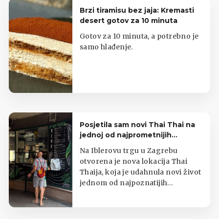
Brzi tiramisu bez jaja: Kremasti
desert gotov za 10 minuta
Gotov za 10 minuta, a potrebno je
samo hlađenje.
Posjetila sam novi Thai Thai na
jednoj od najprometnijih
zagrebačkih lokacija
Na Iblerovu trgu u Zagrebu
otvorena je nova lokacija Thai
Thaija, koja je udahnula novi život
jednom od najpoznatijih
zagrebačkih kioska s tajlandskom
hranom.