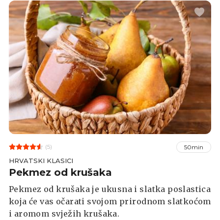
(5)
50min
HRVATSKI KLASICI
Pekmez od krušaka
Pekmez od krušaka je ukusna i slatka poslastica
koja će vas očarati svojom prirodnom slatkoćom
i aromom svježih krušaka.