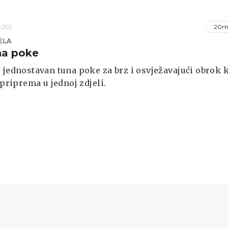
(10)
20m
ELA
na poke
 jednostavan tuna poke za brz i osvježavajući obrok k
i priprema u jednoj zdjeli.