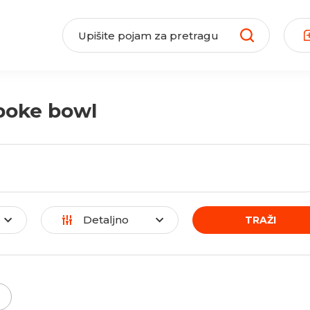
poke bowl
Detaljno
TRAŽI