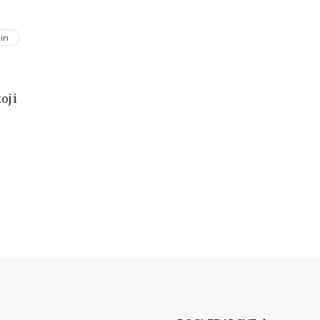
in
oji