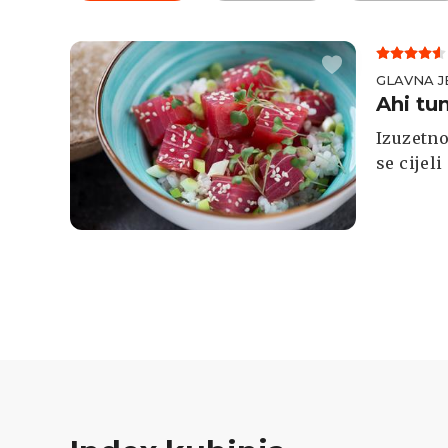
GLAVNA J
Ahi tu
Izuzetno
se cijel