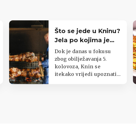
Što se jede u Kninu?
Jela po kojima je
poznat cijeli kraj
Dok je danas u fokusu
zbog obilježavanja 5.
kolovoza, Knin se
itekako vrijedi upoznati i
kroz okuse njegova kraja.