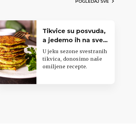
POGLEDAJ SVE
Tikvice su posvuda,
a jedemo ih na sve
moguće načine.
U jeku sezone svestranih
Imamo top listu
tikvica, donosimo naše
omiljene recepte.