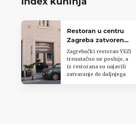
Index kuhinja
Restoran u centru
Zagreba zatvoren
do daljnjega,
Zagrebački restoran YEZI
oglasili se iz lokala
trenutačno ne posluje, a
iz restorana su najavili
zatvaranje do daljnjega.