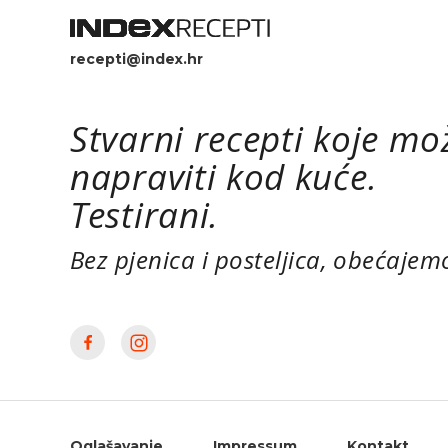
recepti@index.hr
Stvarni recepti koje mo
napraviti kod kuće.
Testirani.
Bez pjenica i posteljica, obećajem
Oglašavanje
Impressum
Kontakt