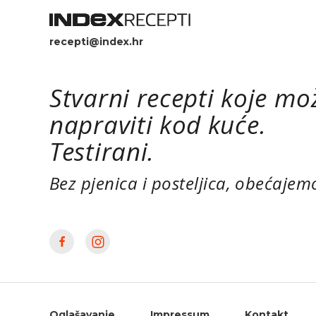
recepti@index.hr
Stvarni recepti koje mo
napraviti kod kuće.
Testirani.
Bez pjenica i posteljica, obećajem
Oglašavanje
Impressum
Kontakt