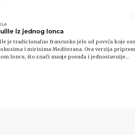
ELA
uille iz jednog lonca
lle je tradicionalno francusko jelo od povrća koje os
 okusima i mirisima Mediterana. Ova verzija pripre
nom loncu, što znači manje posuđa i jednostavnije
 a rezultat je ukusno, sočno i aromatično jelo koje
oslužiti kao lagani glavni obrok ili prilog uz meso i