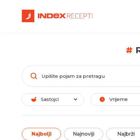
#
R
Sastojci
Vrijeme
Najbolji
Najnoviji
Najbrži