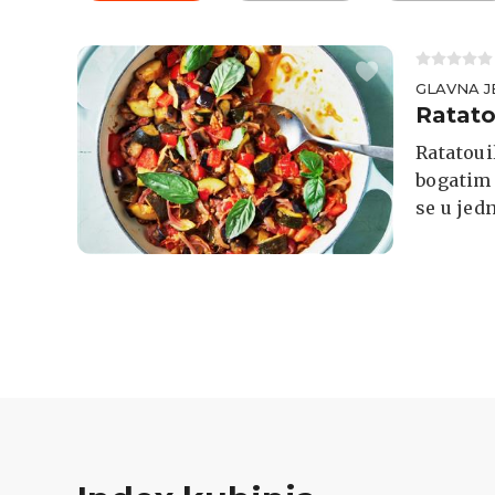
GLAVNA J
Ratato
Ratatoui
bogatim
se u jed
kuhanje,
možete p
ribu.