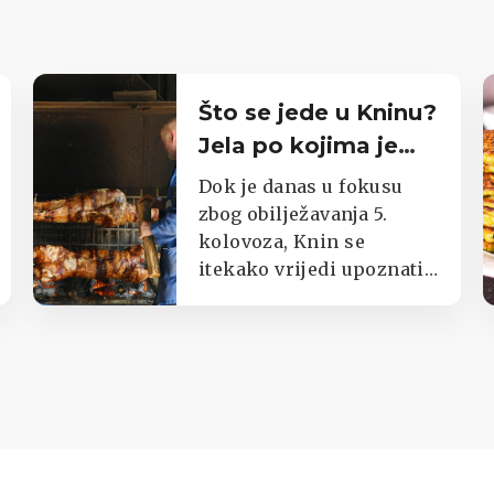
Što se jede u Kninu?
Jela po kojima je
poznat cijeli kraj
Dok je danas u fokusu
zbog obilježavanja 5.
kolovoza, Knin se
itekako vrijedi upoznati i
kroz okuse njegova kraja.