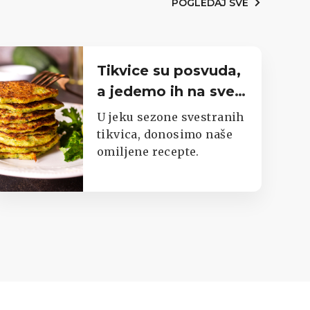
POGLEDAJ SVE
Tikvice su posvuda,
a jedemo ih na sve
moguće načine.
U jeku sezone svestranih
Imamo top listu
tikvica, donosimo naše
omiljene recepte.