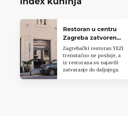
Index kuhinja
Restoran u centru
Zagreba zatvoren
do daljnjega,
Zagrebački restoran YEZI
oglasili se iz lokala
trenutačno ne posluje, a
iz restorana su najavili
zatvaranje do daljnjega.