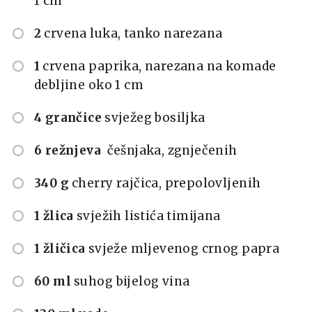
1 cm
2
crvena luka, tanko narezana
1
crvena paprika, narezana na komade
debljine oko 1 cm
4 grančice
svježeg bosiljka
6 režnjeva
češnjaka, zgnječenih
340 g
cherry rajčica, prepolovljenih
1 žlica
svježih listića timijana
1 žličica
svježe mljevenog crnog papra
60 ml
suhog bijelog vina