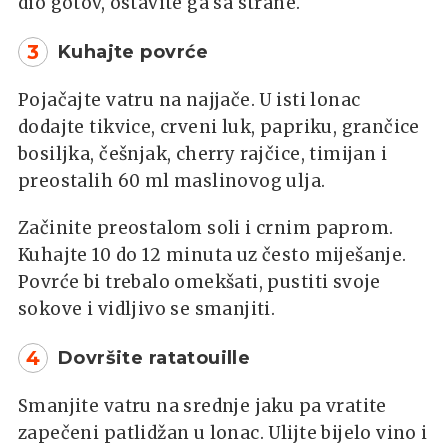
dio gotov, ostavite ga sa strane.
3
Kuhajte povrće
Pojačajte vatru na najjače. U isti lonac
dodajte tikvice, crveni luk, papriku, grančice
bosiljka, češnjak, cherry rajčice, timijan i
preostalih 60 ml maslinovog ulja.
Začinite preostalom soli i crnim paprom.
Kuhajte 10 do 12 minuta uz često miješanje.
Povrće bi trebalo omekšati, pustiti svoje
sokove i vidljivo se smanjiti.
4
Dovršite ratatouille
Smanjite vatru na srednje jaku pa vratite
zapečeni patlidžan u lonac. Ulijte bijelo vino i