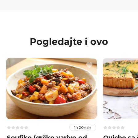
Pogledajte i ovo
1h 20min
Soufiko (grčko varivo od
Quiche sa