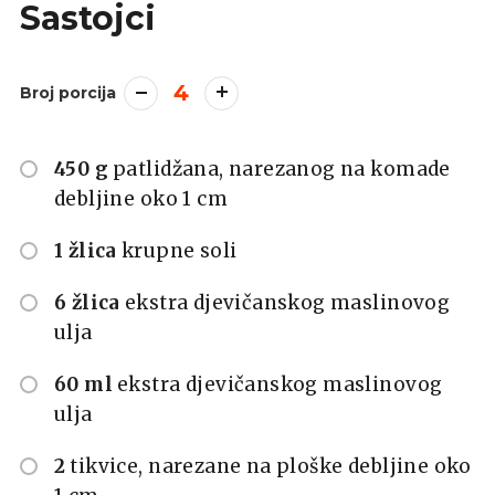
Sastojci
4
Broj porcija
450 g
patlidžana, narezanog na komade
debljine oko 1 cm
1 žlica
krupne soli
6 žlica
ekstra djevičanskog maslinovog
ulja
60 ml
ekstra djevičanskog maslinovog
ulja
2
tikvice, narezane na ploške debljine oko