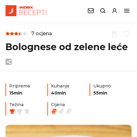
7 ocjena
Bolognese od zelene leće
Priprema
Kuhanje
Ukupno
15min
40min
55min
Težina
Cijena