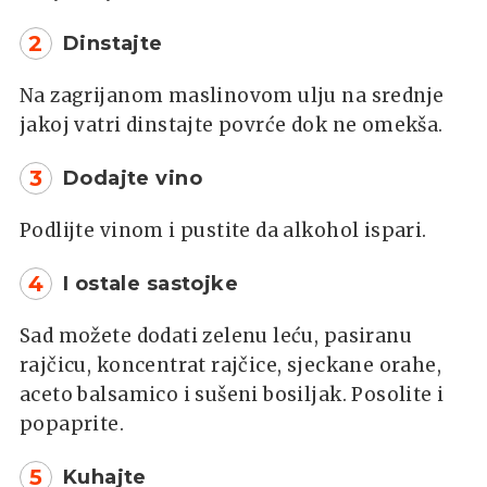
2
Dinstajte
Na zagrijanom maslinovom ulju na srednje
jakoj vatri dinstajte povrće dok ne omekša.
3
Dodajte vino
Podlijte vinom i pustite da alkohol ispari.
4
I ostale sastojke
Sad možete dodati zelenu leću, pasiranu
rajčicu, koncentrat rajčice, sjeckane orahe,
aceto balsamico i sušeni bosiljak. Posolite i
popaprite.
5
Kuhajte