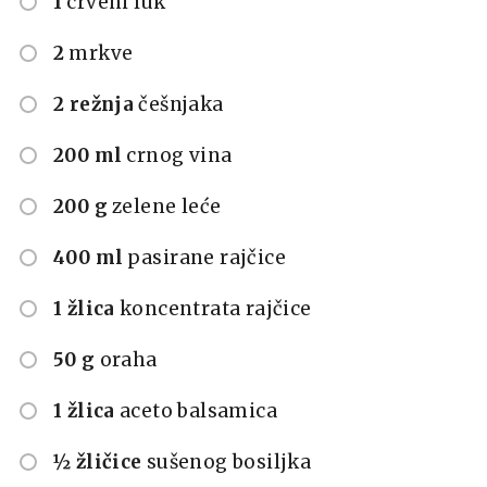
1
crveni luk
2
mrkve
2 režnja
češnjaka
200 ml
crnog vina
200 g
zelene leće
400 ml
pasirane rajčice
1 žlica
koncentrata rajčice
50 g
oraha
1 žlica
aceto balsamica
½ žličice
sušenog bosiljka