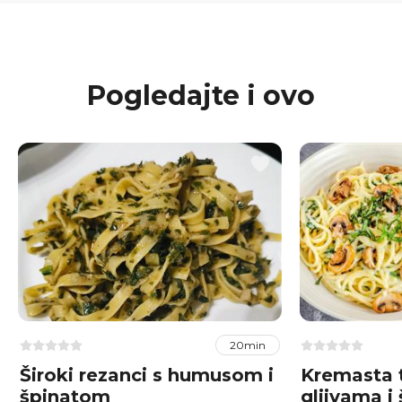
Pogledajte i ovo
20min
Široki rezanci s humusom i
Kremasta t
špinatom
gljivama i