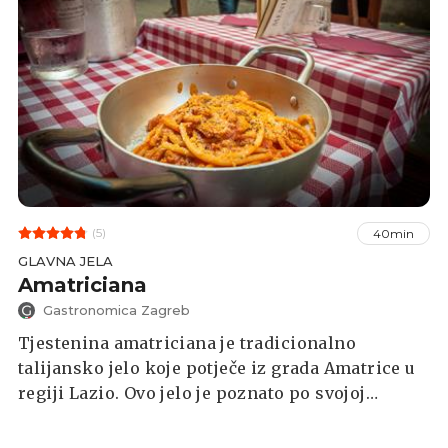
(5)
40min
GLAVNA JELA
Amatriciana
Gastronomica Zagreb
Tjestenina amatriciana je tradicionalno
talijansko jelo koje potječe iz grada Amatrice u
regiji Lazio. Ovo jelo je poznato po svojoj
jednostavnosti, ali i odličnom okusu. Dobar je
izbor za sve koji su u gužvi jer ne zahtijeva brdo