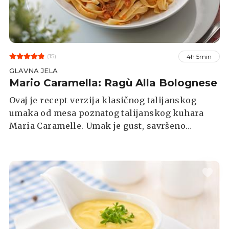
(15)
4h 5min
GLAVNA JELA
Mario Caramella: Ragù Alla Bolognese
Ovaj je recept verzija klasičnog talijanskog
umaka od mesa poznatog talijanskog kuhara
Maria Caramelle. Umak je gust, savršeno
izbalansirane kiselosti, količine dovoljne za
naveden broj porcija. Najbolji je kad kratko
odstoji poslužen uz svježe tagliatelle.