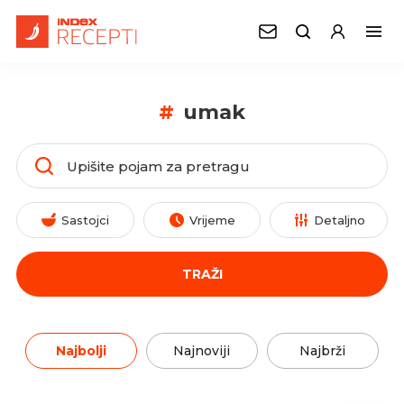
#
umak
Sastojci
Vrijeme
Detaljno
TRAŽI
Najbolji
Najnoviji
Najbrži