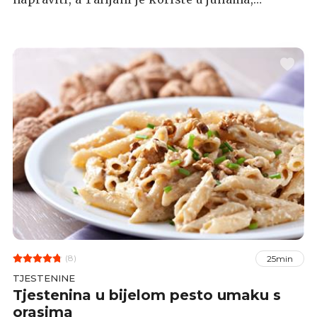
salatama i brojnim drugim jelima, a možete ju
mazati i na kruh. Gremolata je standardni
sastojak tradicionalnog recepta za ossobuco
alla milanese.
(8)
25min
TJESTENINE
Tjestenina u bijelom pesto umaku s
orasima