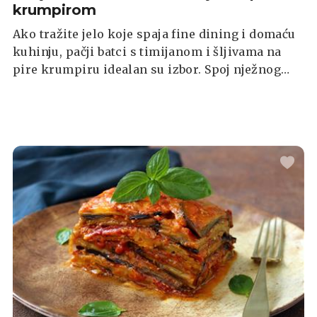
krumpirom
Ako tražite jelo koje spaja fine dining i domaću
kuhinju, pačji batci s timijanom i šljivama na
pire krumpiru idealan su izbor. Spoj nježnog
mesa, aromatičnih začina i slatko-kiselih nota
šljive stvara savršenu ravnotežu okusa koja će
oduševiti svako nepce.