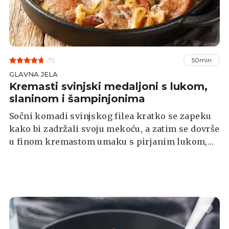
(7)
50min
GLAVNA JELA
Kremasti svinjski medaljoni s lukom,
slaninom i šampinjonima
Sočni komadi svinjskog filea kratko se zapeku
kako bi zadržali svoju mekoću, a zatim se dovrše
u finom kremastom umaku s pirjanim lukom,
gljivama i dimljenom slaninom. Ovo jelo
izvrsno se slaže s pire krumpirom, kuhanom
tjesteninom ili rižom.