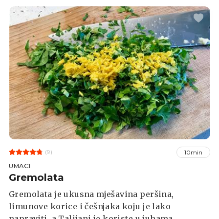
namirnica, a kako je pripremaju u
Gastronomici, saznajte u nastavku.&gt;&gt;
Vodimo vas u jedan mali talijanski dućan u
Zagrebu i otkrivamo cijelu priču iza njega
(9)
10min
UMACI
Gremolata
Gremolata je ukusna mješavina peršina,
limunove korice i češnjaka koju je lako
napraviti, a Talijani je koriste u juhama,