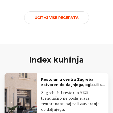
ljutine. Recept je iz časopisa Svijet iz 1990.
godine.
UČITAJ VIŠE RECEPATA
Index kuhinja
Restoran u centru Zagreba
zatvoren do daljnjega, oglasili se
iz lokala
Zagrebački restoran YEZI
trenutačno ne posluje, a iz
restorana su najavili zatvaranje
do daljnjega.