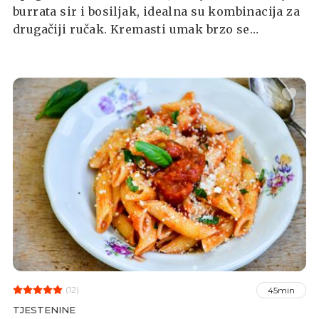
burrata sir i bosiljak, idealna su kombinacija za
drugačiji ručak. Kremasti umak brzo se
priprema, a cijelo jelo bit će gotovo za samo
pola sata.
(12)
45min
TJESTENINE