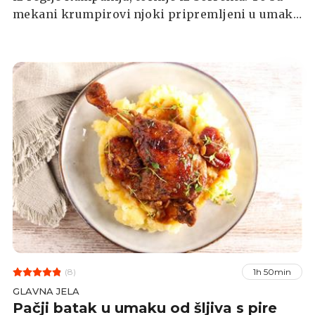
mekani krumpirovi njoki pripremljeni u umaku
od rajčice, s dodatkom mozzarelle i svježeg
bosiljka. Jelo je jednostavno, ali izuzetno
ukusno, i jedno je od onih koje osvajaju
toplinom i aromama juga Italije.
(8)
1h 50min
GLAVNA JELA
Pačji batak u umaku od šljiva s pire