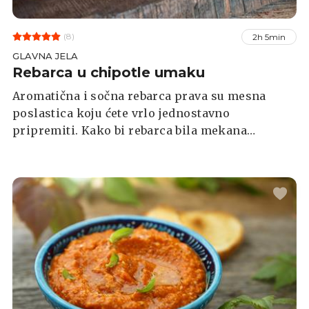
(8)
2h 5min
GLAVNA JELA
Rebarca u chipotle umaku
Aromatična i sočna rebarca prava su mesna
poslastica koju ćete vrlo jednostavno
pripremiti. Kako bi rebarca bila mekana
pripremaju se u pećnici, dok se pikantni umak
krčka dok se ne zgusne. Za pripremu ovog
kulinarskog klasika bit će vam potrebno ipak
nešto više vremena.