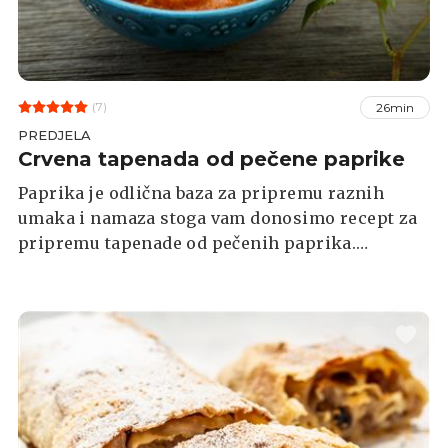
(7)
26min
PREDJELA
Crvena tapenada od pečene paprike
Paprika je odlična baza za pripremu raznih
umaka i namaza stoga vam donosimo recept za
pripremu tapenade od pečenih paprika.
Poslužiti je možete uz kruh ili krekere.