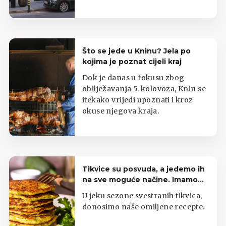
Što se jede u Kninu? Jela po
kojima je poznat cijeli kraj
Dok je danas u fokusu zbog
obilježavanja 5. kolovoza, Knin se
itekako vrijedi upoznati i kroz
okuse njegova kraja.
Tikvice su posvuda, a jedemo ih
na sve moguće načine. Imamo
top listu
U jeku sezone svestranih tikvica,
donosimo naše omiljene recepte.