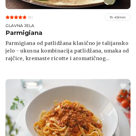
(8)
1h 45min
GLAVNA JELA
Parmigiana
Parmigiana od patlidžana klasično je talijansko
jelo - ukusna kombinacija patlidžana, umaka od
rajčice, kremaste ricotte i aromatičnog
parmezana. Uživajte u bogatim slojevima slanih
patlidžana i topljenog sira kao predjelo, glavno
jelo ili prilog uz bilo koju vrstu mesa ili ribe.