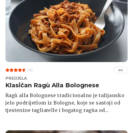
(15)
4h
PREDJELA
Klasičan Ragù Alla Bolognese
Ragù alla Bolognese tradicionalno je talijansko
jelo podrijetlom iz Bologne, koje se sastoji od
tjestenine tagliatelle i bogatog ragùa od
govedine (ponekad i svinjetine) i rajčice. Na
kraju kuhanja dodaje se mlijeko kako bi
neutralizirala kiselost rajčica.