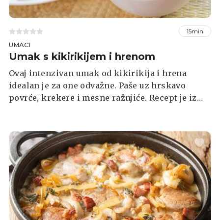
15min
UMACI
Umak s kikirikijem i hrenom
Ovaj intenzivan umak od kikirikija i hrena
idealan je za one odvažne. Paše uz hrskavo
povrće, krekere i mesne ražnjiće. Recept je iz
časopisa Svijet iz 1990. godine.