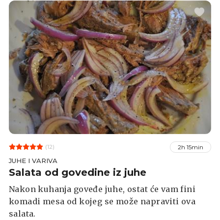
(12)
2h 15min
JUHE I VARIVA
Salata od govedine iz juhe
Nakon kuhanja goveđe juhe, ostat će vam fini
komadi mesa od kojeg se može napraviti ova
salata.