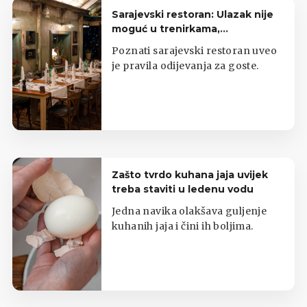
Sarajevski restoran: Ulazak nije
moguć u trenirkama,
potkošuljama i japankama
Poznati sarajevski restoran uveo
je pravila odijevanja za goste.
Zašto tvrdo kuhana jaja uvijek
treba staviti u ledenu vodu
Jedna navika olakšava guljenje
kuhanih jaja i čini ih boljima.