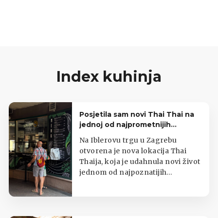
Index kuhinja
Posjetila sam novi Thai Thai na
jednoj od najprometnijih
zagrebačkih lokacija
Na Iblerovu trgu u Zagrebu
otvorena je nova lokacija Thai
Thaija, koja je udahnula novi život
jednom od najpoznatijih
zagrebačkih kioska s tajlandskom
hranom.