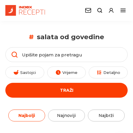
#
salata od govedine
Sastojci
Vrijeme
Detaljno
TRAŽI
Najbolji
Najnoviji
Najbrži