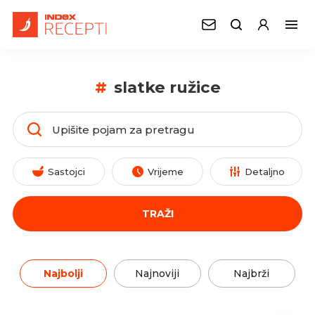
#
slatke ružice
Sastojci
Vrijeme
Detaljno
TRAŽI
Najbolji
Najnoviji
Najbrži