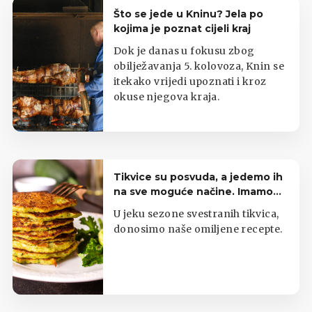
Što se jede u Kninu? Jela po
kojima je poznat cijeli kraj
Dok je danas u fokusu zbog
obilježavanja 5. kolovoza, Knin se
itekako vrijedi upoznati i kroz
okuse njegova kraja.
Tikvice su posvuda, a jedemo ih
na sve moguće načine. Imamo
top listu
U jeku sezone svestranih tikvica,
donosimo naše omiljene recepte.