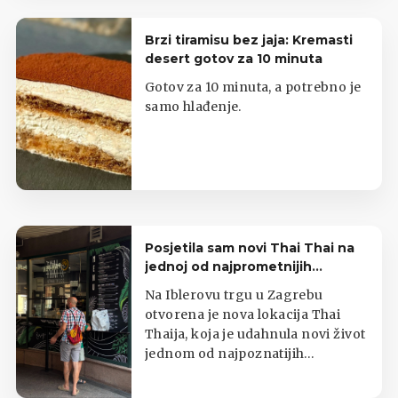
Brzi tiramisu bez jaja: Kremasti
desert gotov za 10 minuta
Gotov za 10 minuta, a potrebno je
samo hlađenje.
Posjetila sam novi Thai Thai na
jednoj od najprometnijih
zagrebačkih lokacija
Na Iblerovu trgu u Zagrebu
otvorena je nova lokacija Thai
Thaija, koja je udahnula novi život
jednom od najpoznatijih
zagrebačkih kioska s tajlandskom
hranom.