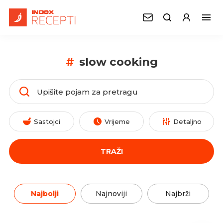
#
slow cooking
Sastojci
Vrijeme
Detaljno
TRAŽI
Najbolji
Najnoviji
Najbrži