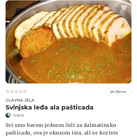
6h 55min
GLAVNA JELA
Svinjska leđa ala pašticada
Ivana
Svi smo barem jednom čuli za dalmatinsku
pašticadu, ova je okusom ista, ali se koriste