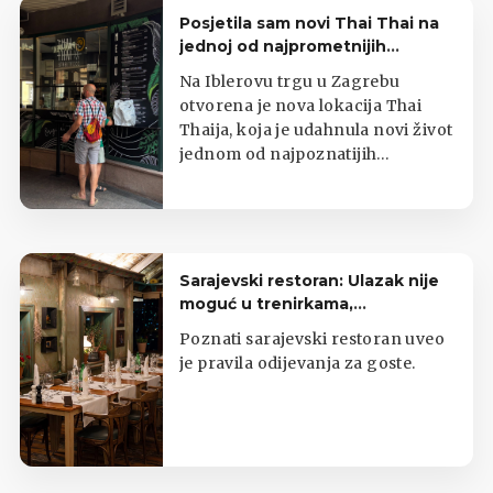
Posjetila sam novi Thai Thai na
jednoj od najprometnijih
zagrebačkih lokacija
Na Iblerovu trgu u Zagrebu
otvorena je nova lokacija Thai
Thaija, koja je udahnula novi život
jednom od najpoznatijih
zagrebačkih kioska s tajlandskom
hranom.
Sarajevski restoran: Ulazak nije
moguć u trenirkama,
potkošuljama i japankama
Poznati sarajevski restoran uveo
je pravila odijevanja za goste.