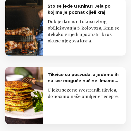
Što se jede u Kninu? Jela po
kojima je poznat cijeli kraj
Dok je danas u fokusu zbog
obilježavanja 5. kolovoza, Knin se
itekako vrijedi upoznati i kroz
okuse njegova kraja.
Tikvice su posvuda, a jedemo ih
na sve moguće načine. Imamo
top listu
U jeku sezone svestranih tikvica,
donosimo naše omiljene recepte.