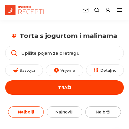
#
Torta s jogurtom i malinama
Sastojci
Vrijeme
Detaljno
TRAŽI
Najbolji
Najnoviji
Najbrži