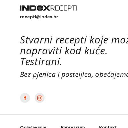
recepti@index.hr
Stvarni recepti koje mo
napraviti kod kuće.
Testirani.
Bez pjenica i posteljica, obećajem
Oglašavanje
Impressum
Kontakt