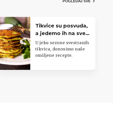
POGLEDAJ SVE
Tikvice su posvuda,
a jedemo ih na sve
moguće načine.
U jeku sezone svestranih
Imamo top listu
tikvica, donosimo naše
omiljene recepte.