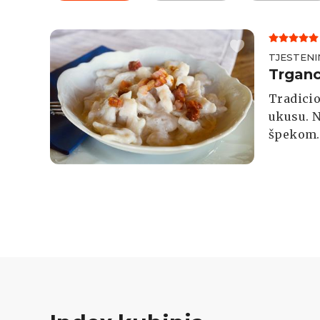
TJESTENI
Trganc
Tradici
ukusu. N
špekom.