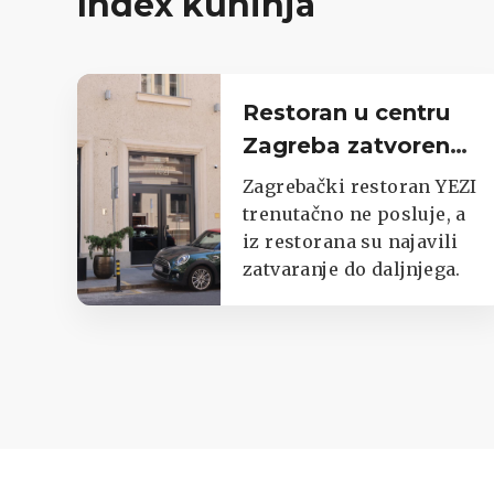
Index kuhinja
Restoran u centru
Zagreba zatvoren
do daljnjega,
Zagrebački restoran YEZI
oglasili se iz lokala
trenutačno ne posluje, a
iz restorana su najavili
zatvaranje do daljnjega.