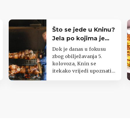
Što se jede u Kninu?
Jela po kojima je
poznat cijeli kraj
Dok je danas u fokusu
zbog obilježavanja 5.
kolovoza, Knin se
itekako vrijedi upoznati i
kroz okuse njegova kraja.