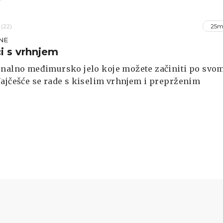
(22)
25m
NE
i s vrhnjem
onalno međimursko jelo koje možete začiniti po svo
ajčešće se rade s kiselim vrhnjem i preprženim