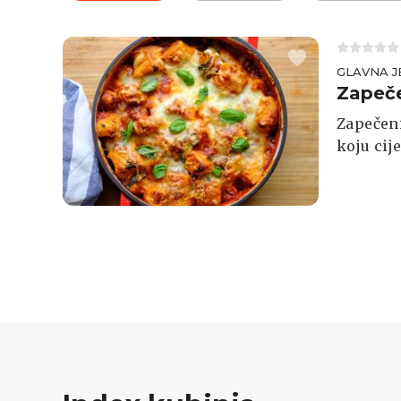
GLAVNA J
Zapeče
Zapečeni
koju cij