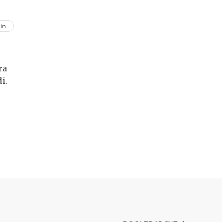
in
ra
i.