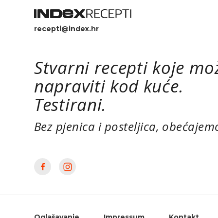
recepti@index.hr
Stvarni recepti koje mo
napraviti kod kuće.
Testirani.
Bez pjenica i posteljica, obećajem
Oglašavanje
Impressum
Kontakt