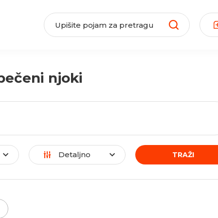
pečeni njoki
Detaljno
TRAŽI