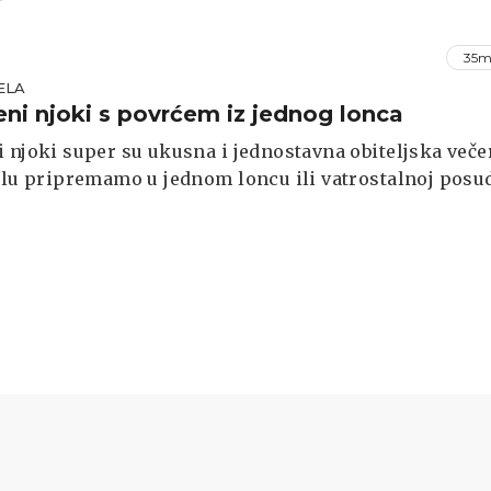
35m
ELA
ni njoki s povrćem iz jednog lonca
 njoki super su ukusna i jednostavna obiteljska veče
elu pripremamo u jednom loncu ili vatrostalnoj posud