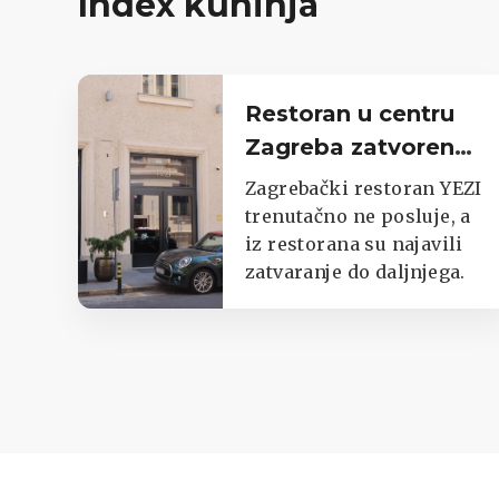
Index kuhinja
Restoran u centru
Zagreba zatvoren
do daljnjega,
Zagrebački restoran YEZI
oglasili se iz lokala
trenutačno ne posluje, a
iz restorana su najavili
zatvaranje do daljnjega.