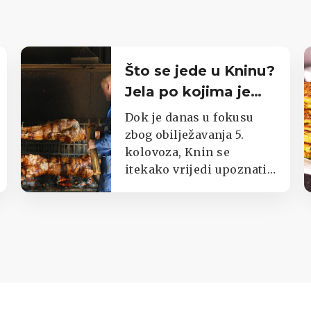
Što se jede u Kninu?
Jela po kojima je
poznat cijeli kraj
Dok je danas u fokusu
zbog obilježavanja 5.
kolovoza, Knin se
itekako vrijedi upoznati i
kroz okuse njegova kraja.