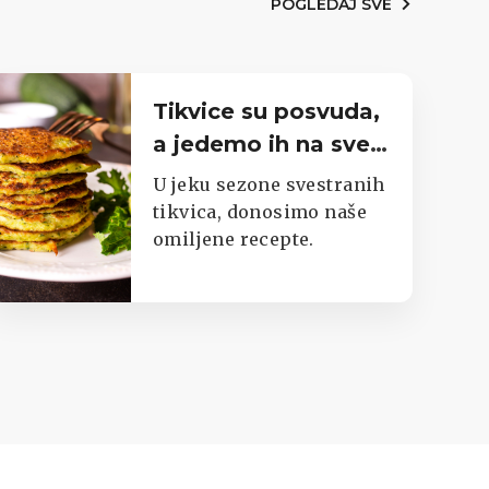
POGLEDAJ SVE
Tikvice su posvuda,
a jedemo ih na sve
moguće načine.
U jeku sezone svestranih
Imamo top listu
tikvica, donosimo naše
omiljene recepte.