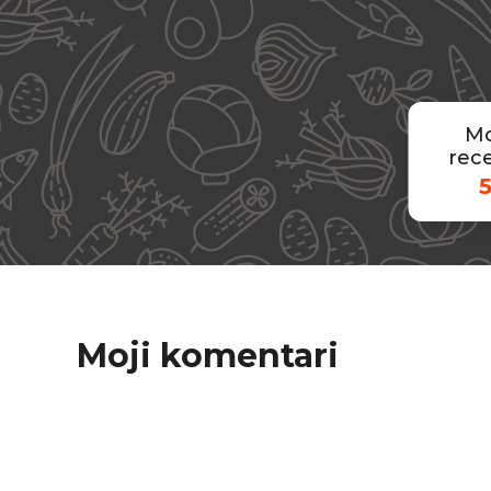
Mo
rece
Moji komentari