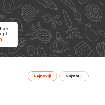
hani
epti
0
Najnoviji
Najstariji