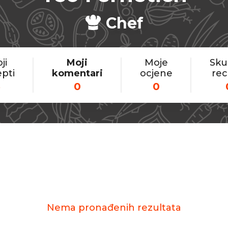
Chef
ji
Moji
Moje
Sku
pti
komentari
ocjene
rec
5
0
0
Nema pronađenih rezultata