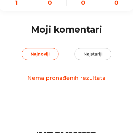
1
0
0
0
Moji komentari
Najnoviji
Najstariji
Nema pronađenih rezultata