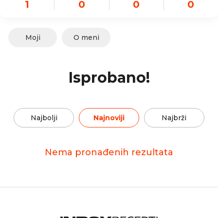
1
0
0
0
Moji
O meni
Isprobano!
Najbolji
Najnoviji
Najbrži
Nema pronađenih rezultata