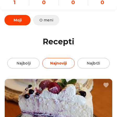
1
0
0
0
Moji
O meni
Recepti
Najbolji
Najnoviji
Najbrži