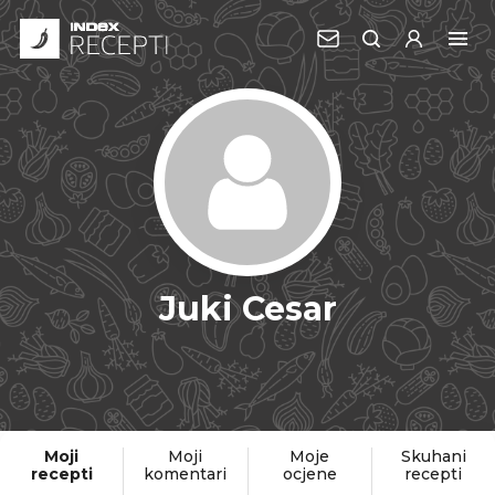
Juki Cesar
Moji
Moji
Moje
Skuhani
recepti
komentari
ocjene
recepti