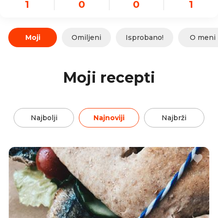
1
0
0
1
Moji
Omiljeni
Isprobano!
O meni
Moji recepti
Najbolji
Najnoviji
Najbrži