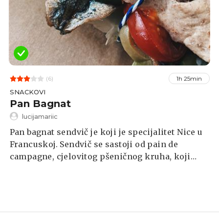
(6)
1h 25min
SNACKOVI
Pan Bagnat
lucijamariic
Pan bagnat sendvič je koji je specijalitet Nice u
Francuskoj. Sendvič se sastoji od pain de
campagne, cjelovitog pšeničnog kruha, koji
obuhvaća klasičnu saladu niçoise, salatu koja se
sastoji uglavnom od sirovog povrća, tvrdo
kuhanih jaja, inćuna i / ili tune te maslinovog
ulja, soli i papra.