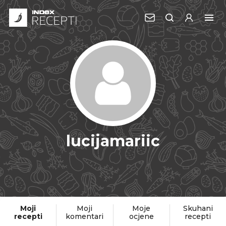
lucijamariic
Moji
Moji
Moje
Skuhani
recepti
komentari
ocjene
recepti