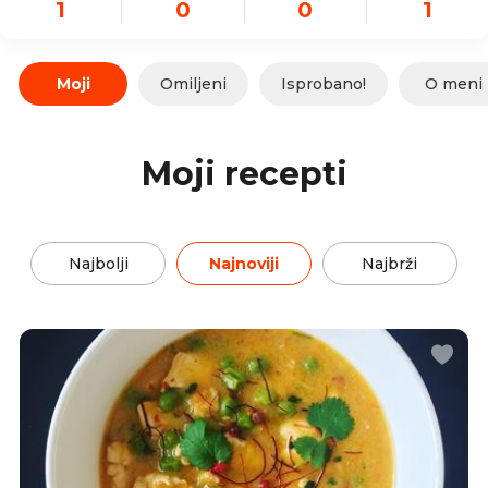
1
0
0
1
Moji
Omiljeni
Isprobano!
O meni
Moji recepti
Najbolji
Najnoviji
Najbrži