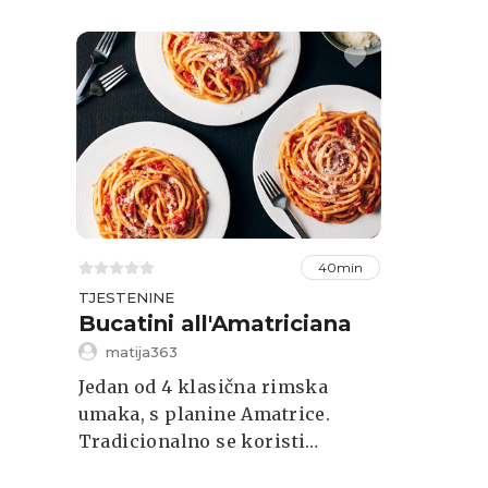
40min
TJESTENINE
Bucatini all'Amatriciana
matija363
Jedan od 4 klasična rimska
umaka, s planine Amatrice.
Tradicionalno se koristi
guanciale koji se možda teže