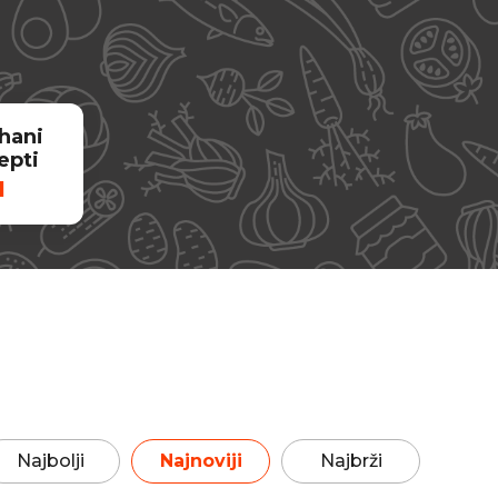
hani
epti
1
Najbolji
Najnoviji
Najbrži