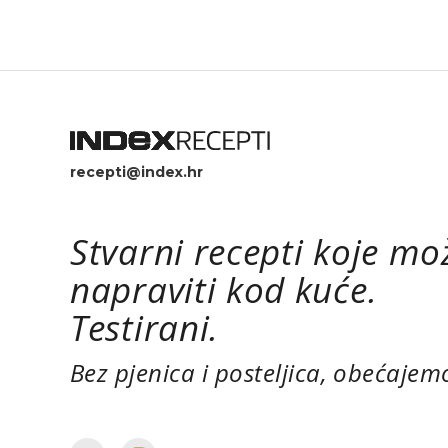
nađe pa je najbliža zamjena za to
nešto masnija istarska panceta.
Bucatine zbog jednostavnosti
možete zamijeniti debljim
špagetima, ali za pecorino nema
zamjene. Savršeno jednostavno
jelo.
recepti@index.hr
Stvarni recepti koje mo
napraviti kod kuće.
Testirani.
Bez pjenica i posteljica, obećajem