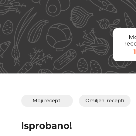
Mo
rece
1
Moji recepti
Omiljeni recepti
Isprobano!