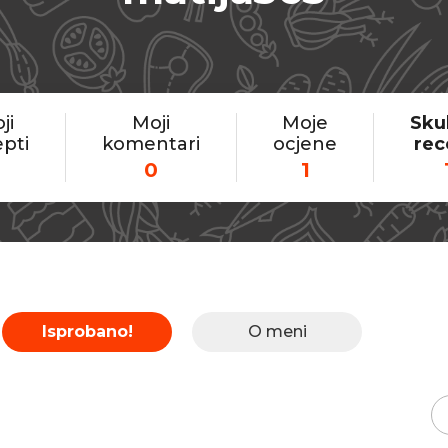
ji
Moji
Moje
Sku
pti
komentari
ocjene
rec
0
1
Isprobano!
O meni