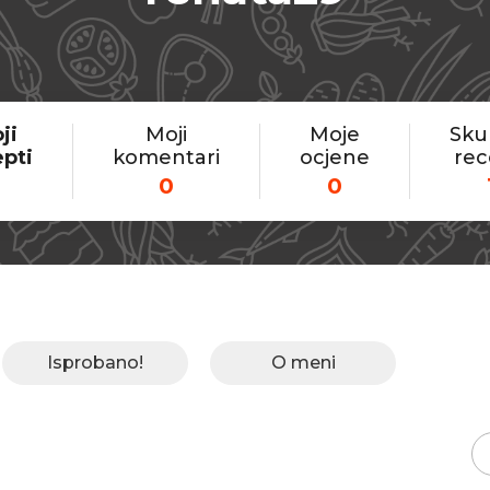
ji
Moji
Moje
Sku
epti
komentari
ocjene
rec
0
0
Isprobano!
O meni