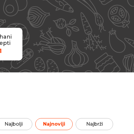
hani
epti
1
Najbolji
Najnoviji
Najbrži