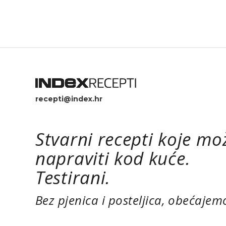
poslužiti i kao predjelo ili
dodatak ručku.
recepti@index.hr
Stvarni recepti koje mo
napraviti kod kuće.
Testirani.
Bez pjenica i posteljica, obećajem