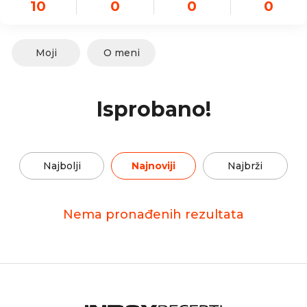
10
0
0
0
Moji
O meni
Isprobano!
Najbolji
Najnoviji
Najbrži
Nema pronađenih rezultata