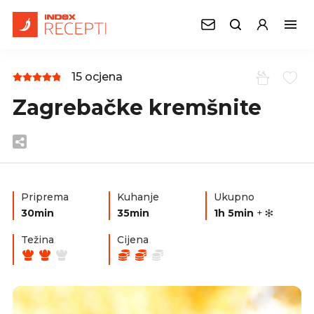
15 ocjena
Zagrebačke kremšnite
Priprema
Kuhanje
Ukupno
30min
35min
1h 5min
+
Težina
Cijena