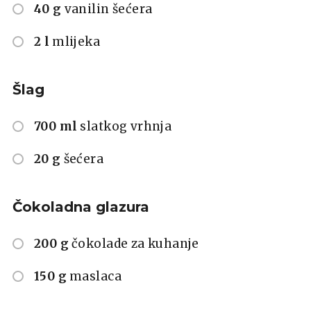
40 g
vanilin šećera
2 l
mlijeka
Šlag
700 ml
slatkog vrhnja
20 g
šećera
Čokoladna glazura
200 g
čokolade za kuhanje
150 g
maslaca