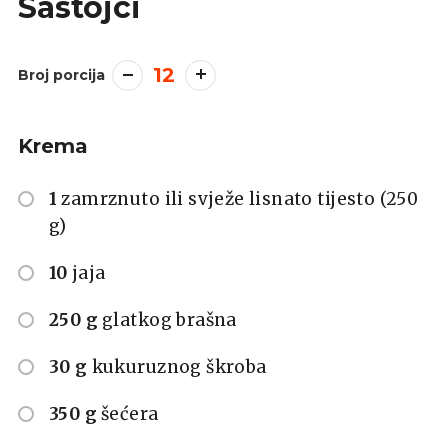
Sastojci
12
Broj porcija
Krema
1
zamrznuto ili svježe lisnato tijesto (250
g)
10
jaja
250 g
glatkog brašna
30 g
kukuruznog škroba
350 g
šećera