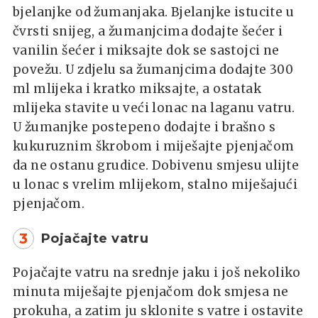
bjelanjke od žumanjaka. Bjelanjke istucite u
čvrsti snijeg, a žumanjcima dodajte šećer i
vanilin šećer i miksajte dok se sastojci ne
povežu. U zdjelu sa žumanjcima dodajte 300
ml mlijeka i kratko miksajte, a ostatak
mlijeka stavite u veći lonac na laganu vatru.
U žumanjke postepeno dodajte i brašno s
kukuruznim škrobom i miješajte pjenjačom
da ne ostanu grudice. Dobivenu smjesu ulijte
u lonac s vrelim mlijekom, stalno miješajući
pjenjačom.
3
Pojačajte vatru
Pojačajte vatru na srednje jaku i još nekoliko
minuta miješajte pjenjačom dok smjesa ne
prokuha, a zatim ju sklonite s vatre i ostavite