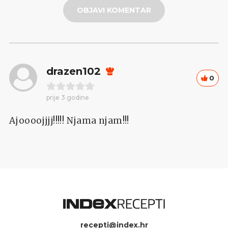
OBJAVI KOMENTAR
drazen102
0
prije 3 godine
Ajoooojjjj!!!!! Njama njam!!!
recepti@index.hr