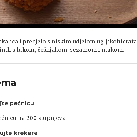
ckalica i predjelo s niskim udjelom ugljikohidrata
činili s lukom, češnjakom, sezamom i makom.
ema
jte pećnicu
ećnicu na 200 stupnjeva.
ujte krekere