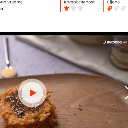
no vrijeme
Kompliciranost
Cijena
in