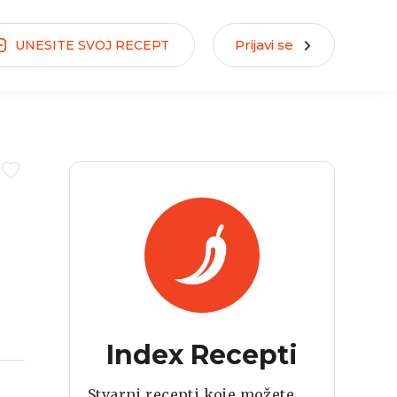
Prijavi se
UNESITE
SVOJ
RECEPT
Index Recepti
Stvarni recepti koje možete