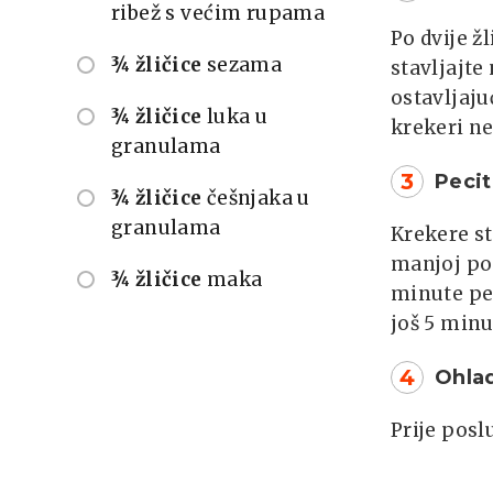
ribež s većim rupama
Po dvije ž
¾ žličice
sezama
stavljajte
ostavljaju
¾ žličice
luka u
krekeri ne
granulama
3
Peci
¾ žličice
češnjaka u
granulama
Krekere st
manjoj pos
¾ žličice
maka
minute peč
još 5 minu
4
Ohla
Prije posl