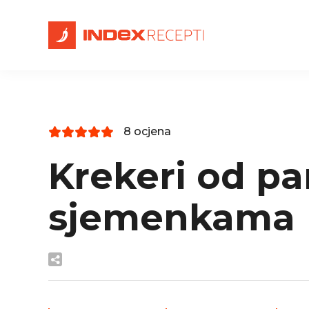
8 ocjena
Krekeri od p
sjemenkama