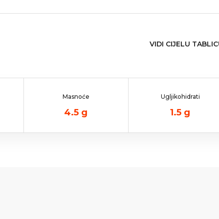
VIDI CIJELU TABLI
Masnoće
Ugljikohidrati
4.5
g
1.5
g