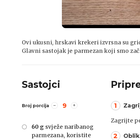
Ovi ukusni, hrskavi krekeri izvrsna su gri
Glavni sastojak je parmezan koji smo za
Sastojci
Pripr
9
1
Zagri
Broj porcija
Zagrijte p
60 g
svježe naribanog
parmezana, koristite
2
Oblik