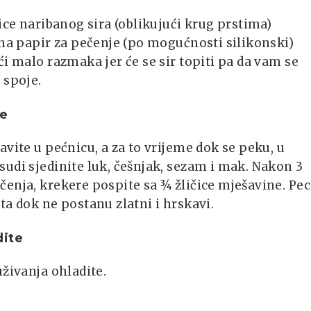
lice naribanog sira (oblikujući krug prstima)
 na papir za pečenje (po mogućnosti silikonski)
ći malo razmaka jer će se sir topiti pa da vam se
 spoje.
te
avite u pećnicu, a za to vrijeme dok se peku, u
udi sjedinite luk, češnjak, sezam i mak. Nakon 3
enja, krekere pospite sa ¾ žličice mješavine. Pec
ta dok ne postanu zlatni i hrskavi.
dite
uživanja ohladite.