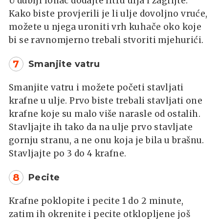
U dublji lonac dodajte litru ulja i zagrijte.
Kako biste provjerili je li ulje dovoljno vruće,
možete u njega uroniti vrh kuhače oko koje
bi se ravnomjerno trebali stvoriti mjehurići.
7
Smanjite vatru
Smanjite vatru i možete početi stavljati
krafne u ulje. Prvo biste trebali stavljati one
krafne koje su malo više narasle od ostalih.
Stavljajte ih tako da na ulje prvo stavljate
gornju stranu, a ne onu koja je bila u brašnu.
Stavljajte po 3 do 4 krafne.
8
Pecite
Krafne poklopite i pecite 1 do 2 minute,
zatim ih okrenite i pecite otklopljene još