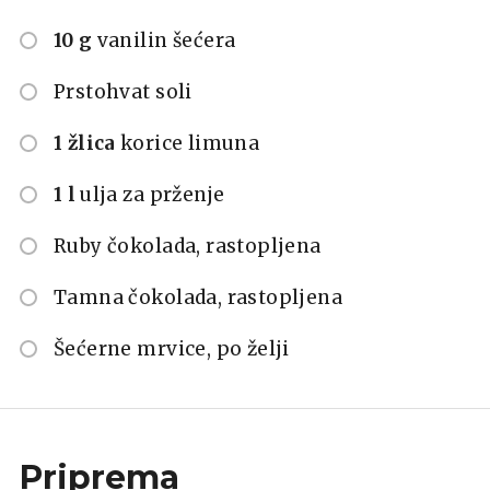
10 g
vanilin šećera
Prstohvat soli
1 žlica
korice limuna
1 l
ulja za prženje
Ruby čokolada, rastopljena
Tamna čokolada, rastopljena
Šećerne mrvice, po želji
Priprema