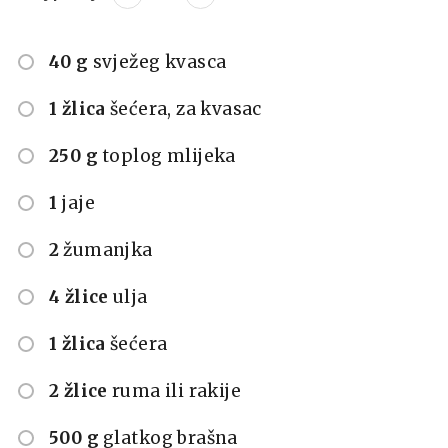
40 g
svježeg kvasca
1 žlica
šećera, za kvasac
250 g
toplog mlijeka
1
jaje
2
žumanjka
4 žlice
ulja
1 žlica
šećera
2 žlice
ruma ili rakije
500 g
glatkog brašna