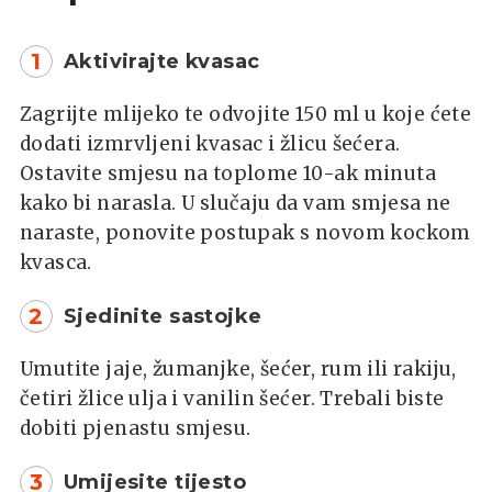
1
Aktivirajte kvasac
Zagrijte mlijeko te odvojite 150 ml u koje ćete
dodati izmrvljeni kvasac i žlicu šećera.
Ostavite smjesu na toplome 10-ak minuta
kako bi narasla. U slučaju da vam smjesa ne
naraste, ponovite postupak s novom kockom
kvasca.
2
Sjedinite sastojke
Umutite jaje, žumanjke, šećer, rum ili rakiju,
četiri žlice ulja i vanilin šećer. Trebali biste
dobiti pjenastu smjesu.
3
Umijesite tijesto